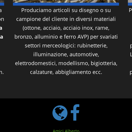
a
Produciamo articoli su disegno o su
P
on
campione del cliente in diversi materiali
a
(
ottone
,
acciaio
,
acciaio inox
, rame,
na
bronzo,
alluminio
e ferro AVP) per svariati
settori merceologici: rubinetterie,
illuminazione, automotive,
elettrodomestici, modellismo, bigiotteria,
m.
calzature, abbigliamento ecc.
p
Amici Alberto